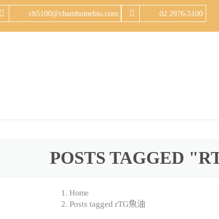
ch5100@chamhomebio.com
02 2976-5100
POSTS TAGGED "
Home
Posts tagged rTG魚油