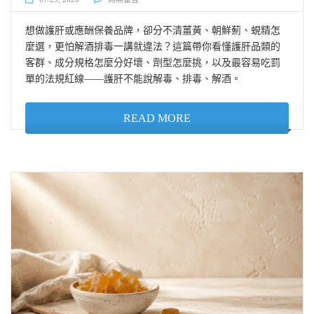
想做護肝或應酬保養品牌，卻分不清薑黃、朝鮮薊、蜆精怎
麼選，更怕解酒排毒一講就違法？這篇帶你看懂護肝品類的
客群、成分規格怎麼分好壞、劑型怎麼挑，以及最容易吃罰
單的法規紅線——護肝不能說解毒、排毒、解酒。
READ MORE