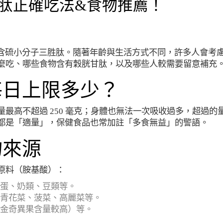
肽正確吃法&食物推薦！
然存在的含硫小分子三胜肽。隨著年齡與生活方式不同，許多人會考
麼吃、哪些食物含有穀胱甘肽，以及哪些人較需要留意補充
每日上限多少？
最高不超過 250 毫克；身體也無法一次吸收過多，超過的
都是「適量」，保健食品也常加註「多食無益」的警語。
物來源
原料（胺基酸）：
蛋、奶類、豆類等。
青花菜、菠菜、高麗菜等。
金奇異果含量較高）等。