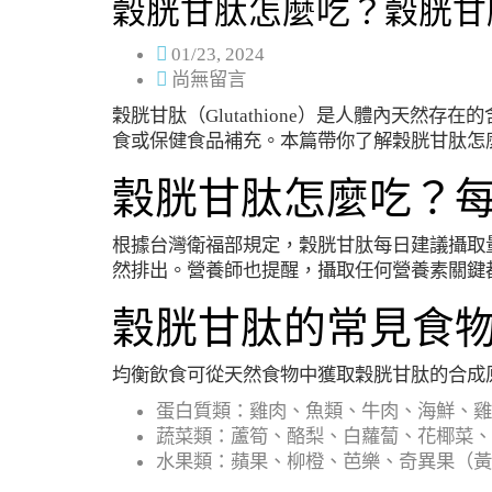
穀胱甘肽怎麼吃？穀胱甘
01/23, 2024
尚無留言
穀胱甘肽（Glutathione）是人體內天
食或保健食品補充。本篇帶你了解穀胱甘肽怎
穀胱甘肽怎麼吃？
根據台灣衛福部規定，穀胱甘肽每日建議攝取量
然排出。營養師也提醒，攝取任何營養素關鍵
穀胱甘肽的常見食
均衡飲食可從天然食物中獲取穀胱甘肽的合成
蛋白質類：雞肉、魚類、牛肉、海鮮、雞
蔬菜類：蘆筍、酪梨、白蘿蔔、花椰菜、
水果類：蘋果、柳橙、芭樂、奇異果（黃