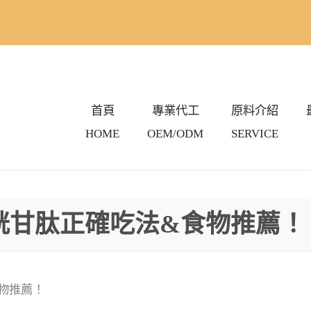
首頁
專業代工
原料介紹
HOME
OEM/ODM
SERVICE
燃脂瘦身
彈力美肌
順暢保健
胱甘肽正確吃法&食物推薦！
解酒保健
私密保養
物推薦！