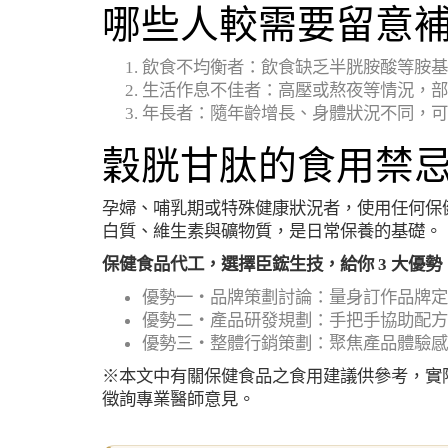
哪些人較需要留意
飲食不均衡者：飲食缺乏半胱胺酸等胺基
生活作息不佳者：高壓或熬夜等情況，部
年長者：隨年齡增長、身體狀況不同，可
穀胱甘肽的食用禁
孕婦、哺乳期或特殊健康狀況者，使用任何保
白質、維生素與礦物質，是日常保養的基礎。
保健食品代工，選擇臣鋐生技，給你 3 大優勢
優勢一・品牌策劃討論：量身訂作品牌定
優勢二・產品研發規劃：手把手協助配方
優勢三・整體行銷策劃：聚焦產品體驗感
※本文中有關保健食品之食用建議供參考，實
徵詢專業醫師意見。